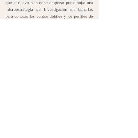
que el nuevo plan debe empezar por dibujar una 
microestrategia de investigación en Canarias 
para conocer los puntos débiles y los perfiles de 
quienes precisan ayuda. “Desde la asociación nos 
comprometemos a ofrecer nuestra experiencia, 
ganas y conocimiento para que esta situación 
mejore”, indica.   
El director denuncia que LA PREVENCIÓN NO HA 
SIDO “UNA GRAN PRIORIDAD NI A NIVEL 
REGIONAL, NI NACIONAL”. La droga era uno de 
los principales problemas que aparecía antes en 
las encuestas, ahora no suele ser así y, asegura, 
“nos hemos relajado”. Entre los jóvenes, en 
especial, hay una desinformación mucho mayor 
que se puede combatir a través de la prevención. 
La red de entidades trabaja en diferentes 
servicios como TERAPIA, CHARLAS Y TALLERES 
EN ESCUELAS Y BARRIOS con el objetivo de que 
ninguna persona tenga que acudir a este tipo de 