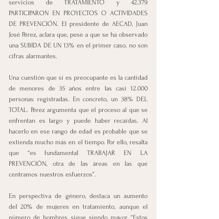
servicios de TRATAMIENTO y 42.379 
PARTICIPARON EN PROYECTOS O ACTIVIDADES 
DE PREVENCIÓN. El presidente de AECAD, Juan 
José Pérez, aclara que, pese a que se ha observado 
una SUBIDA DE UN 13% en el primer caso, no son 
cifras alarmantes.   
Una cuestión que sí es preocupante es la cantidad 
de menores de 35 años entre las casi 12.000 
personas registradas. En concreto, un 38% DEL 
TOTAL. Pérez argumenta que el proceso al que se 
enfrentan es largo y puede haber recaídas. Al 
hacerlo en ese rango de edad es probable que se 
extienda mucho más en el tiempo. Por ello, resalta 
que “es fundamental TRABAJAR EN LA 
PREVENCIÓN, otra de las áreas en las que 
centramos nuestros esfuerzos”.   
En perspectiva de género, destaca un aumento 
del 20% de mujeres en tratamiento, aunque el 
número de hombres sigue siendo mayor. “Estos 