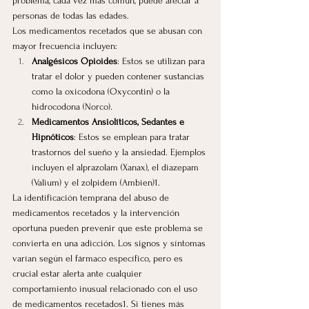
problema, cada vez más común, puede afectar a 
personas de todas las edades.
Los medicamentos recetados que se abusan con 
mayor frecuencia incluyen:
Analgésicos Opioides
: Estos se utilizan para 
tratar el dolor y pueden contener sustancias 
como la oxicodona (Oxycontin) o la 
hidrocodona (Norco).
Medicamentos Ansiolíticos, Sedantes e 
Hipnóticos
: Estos se emplean para tratar 
trastornos del sueño y la ansiedad. 
Ejemplos 
incluyen el alprazolam (Xanax), el diazepam 
(Valium) y el zolpidem (Ambien)1
.
La identificación temprana del abuso de 
medicamentos recetados y la intervención 
oportuna pueden prevenir que este problema se 
convierta en una adicción. 
Los signos y síntomas 
varían según el fármaco específico, pero es 
crucial estar alerta ante cualquier 
comportamiento inusual relacionado con el uso 
de medicamentos recetados1
. Si tienes más 